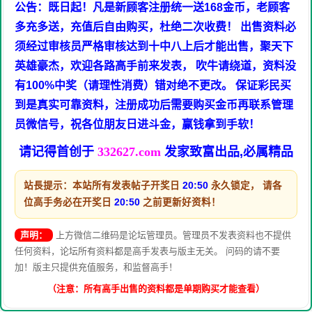
公告：既日起！凡是新顾客注册统一送168金币，老顾客
多充多送，充值后自由购买，杜绝二次收费！ 出售资料必
须经过审核员严格审核达到十中八上后才能出售，聚天下
英雄豪杰，欢迎各路高手前来发表， 吹牛请绕道，资料没
有100%中奖（请理性消费）错对绝不更改。 保证彩民买
到是真实可靠资料，注册成功后需要购买金币再联系管理
员微信号，祝各位朋友日进斗金，赢钱拿到手软！
请记得首创于
332627.com
发家致富出品,必属精品
站長提示：本站所有发表帖子开奖日
20:50
永久锁定， 请各
位高手务必在开奖日
20:50
之前更新好资料！
声明：
上方微信二维码是论坛管理员。管理员不发表资料也不提供
任何资料，论坛所有资料都是高手发表与版主无关。 问码的请不要
加！版主只提供充值服务，和监督高手！
（注意：所有高手出售的资料都是单期购买才能查看）